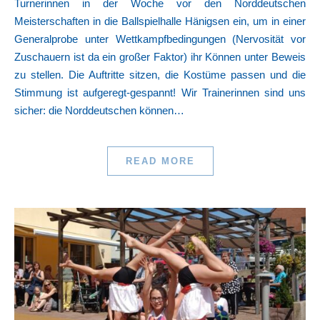
Turnerinnen in der Woche vor den Norddeutschen
Meisterschaften in die Ballspielhalle Hänigsen ein, um in einer
Generalprobe unter Wettkampfbedingungen (Nervosität vor
Zuschauern ist da ein großer Faktor) ihr Können unter Beweis
zu stellen. Die Auftritte sitzen, die Kostüme passen und die
Stimmung ist aufgeregt-gespannt! Wir Trainerinnen sind uns
sicher: die Norddeutschen können…
READ MORE