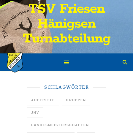
TSV Friesen
Hänigsen
Turnabteilung
SCHLAGWÖRTER
AUFTRITTE
GRUPPEN
JHV
LANDESMEISTERSCHAFTEN